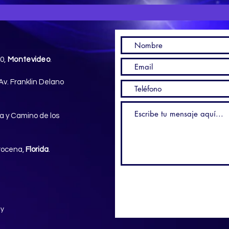
50,
Montevideo
.
Av. Franklin Delano
a y Camino de los
Arocena,
Florida
.
ty