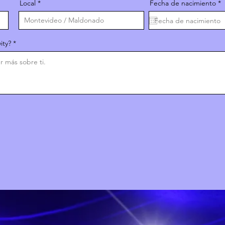
r
Local
Fecha de nacimiento
*
e
q
u
i
r
ity?
e
d