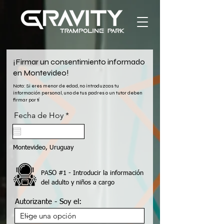
¡Firmar un consentimiento informado
en Montevideo!
Nota: Si eres menor de edad, no introduzcas tu
información personal, uno de tus padres o un tutor deben
firmar por tí
r
Fecha de Hoy
*
e
q
u
i
Montevideo, Uruguay
r
e
d
PASO #1 - Introducir la información
del adulto y niños a cargo
Autorizante - Soy el: