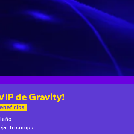
VIP de Gravity!
eneficios:
l año
ejar tu cumple