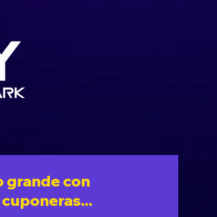
lo grande con
 cuponeras...