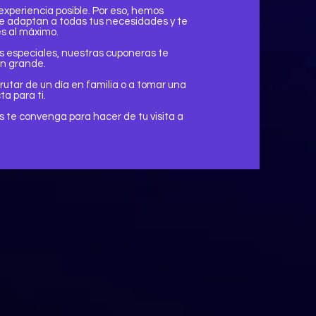
experiencia posible. Por eso, hemos
e adaptan a todas tus necesidades y te
es al máximo.
 especiales, nuestras cuponeras te
en grande.
rutar de un día en familia o a tomar una
a para ti.
s te convenga para hacer de tu visita a