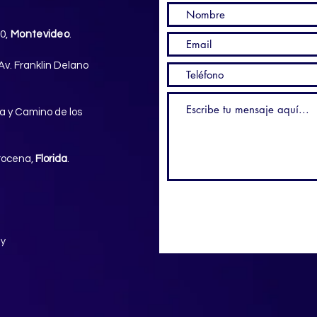
50,
Montevideo
.
Av. Franklin Delano
a y Camino de los
Arocena,
Florida
.
ty